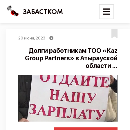
ЗАБАСТКОМ
20 июня, 2023
Войти
Долги работникам ТОО «Kaz
Group Partners» в Атырауской
Поиск
области ...
Новости
Карта событий
Трудовые конфликты
Отчеты
Предложить публикацию
Справочник
API