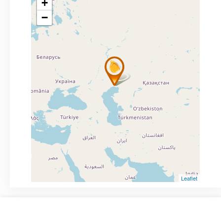
+
−
Leaflet