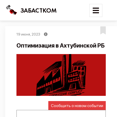
ЗАБАСТКОМ
19 июня, 2023
Войти
Оптимизация в Ахтубинской РБ
Поиск
Новости
Карта событий
Трудовые конфликты
Отчеты
Предложить публикацию
Сообщить о новом событии
Справочник
API