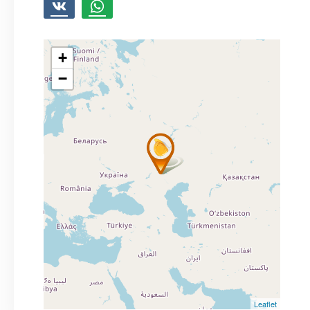
+
−
Leaflet