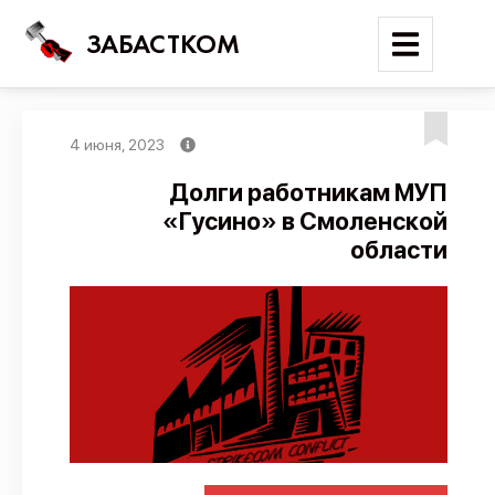
ЗАБАСТКОМ
4 июня, 2023
Войти
Долги работникам МУП
«Гусино» в Смоленской
Поиск
области
Новости
Карта событий
Трудовые конфликты
Отчеты
Предложить публикацию
Справочник
API