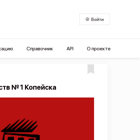
Войти
кацию
Справочник
API
О проекте
ств № 1 Копейска