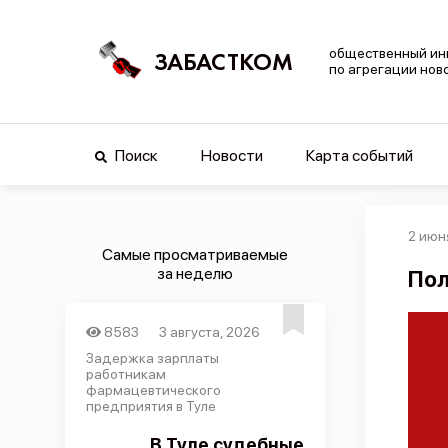
общественный ин
ЗАБАСТКОМ
по агрегации нов
Поиск
Новости
Карта событий
2 июн
Самые просматриваемые
за неделю
Пол
8583
3 августа, 2026
Задержка зарплаты
работникам
фармацевтического
предприятия в Туле
В Туле судебные