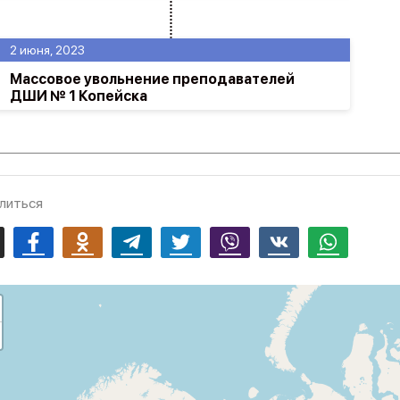
2 июня, 2023
Массовое увольнение преподавателей
ДШИ № 1 Копейска
литься
mail
Facebook
Odnoklassniki
Telegram
Twitter
Viber
Vk
Whatsapp