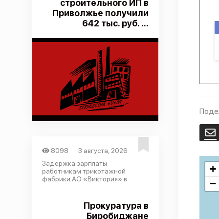
строительного ИП в
Приволжье получили
642 тыс. руб. ...
Поде
E
8098
3 августа, 2026
Задержка зарплаты
+
работникам трикотажной
фабрики АО «Виктория» в
−
...
Прокуратура в
Биробиджане