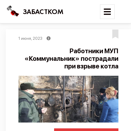
ЗАБАСТКОМ
1 июня, 2023
Войти
Работники МУП
«Коммунальник» пострадали
Поиск
при взрыве котла
Новости
Карта событий
Трудовые конфликты
Отчеты
Предложить публикацию
Справочник
API