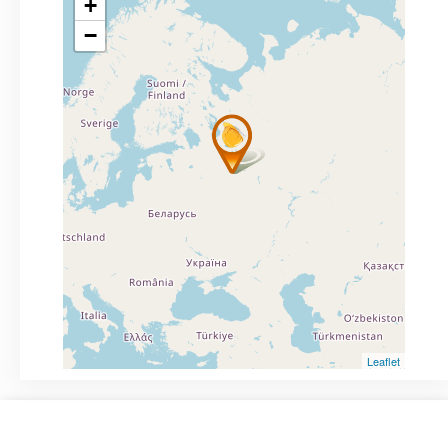
+
−
Leaflet