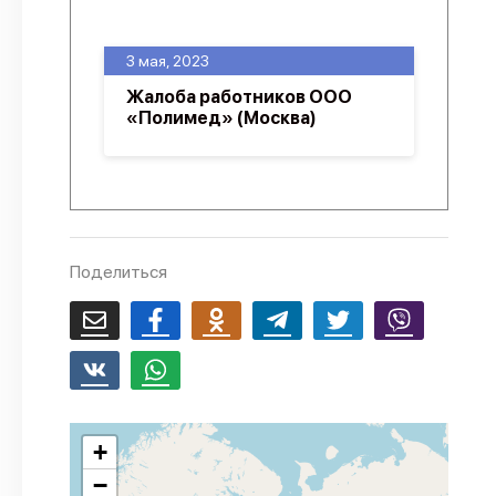
О проекте
3 мая, 2023
Политика конфиденциальности
Жалоба работников ООО
«Полимед» (Москва)
Поделиться
+
−