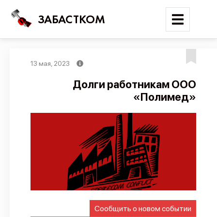
ЗАБАСТКОМ
13 мая, 2023
Войти
Долги работникам ООО
«Полимед»
Поиск
Новости
Карта событий
Трудовые конфликты
Отчеты
Предложить публикацию
Справочник
Сообщить о новом событии
API