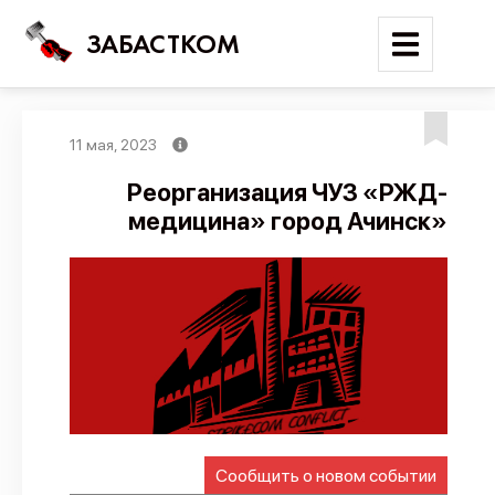
ЗАБАСТКОМ
11 мая, 2023
Войти
Реорганизация ЧУЗ «РЖД-
медицина» город Ачинск»
Поиск
Новости
Карта событий
Трудовые конфликты
Отчеты
Предложить публикацию
Справочник
Сообщить о новом событии
API