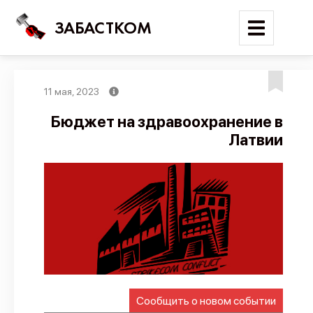
ЗАБАСТКОМ
11 мая, 2023
Войти
Бюджет на здравоохранение в
Латвии
Поиск
Новости
Карта событий
Трудовые конфликты
Отчеты
Предложить публикацию
Справочник
Сообщить о новом событии
API