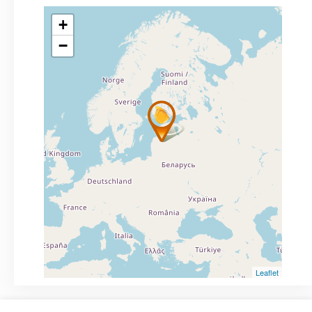
+
−
Leaflet