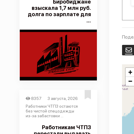
Биробиджане
взыскала 1,7 млн руб.
долга по зарплате для
...
Поде
E
+
−
8357
3 августа, 2026
Работники ЧТПЗ остаются
без чистой спецодежды
из-за забастовки ...
Работникам ЧТПЗ
перестали выдавать