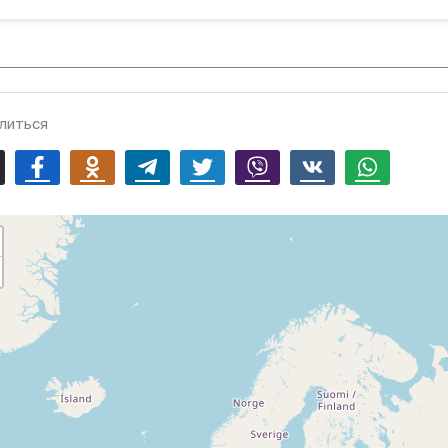
литься
mail
Facebook
Odnoklassniki
Telegram
Twitter
Viber
Vk
Whatsapp