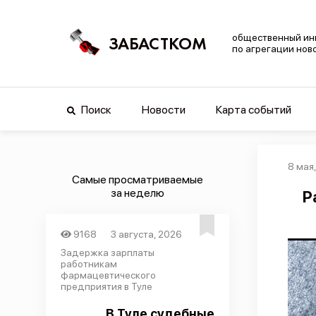
общественный ин
ЗАБАСТКОМ
по агрегации нов
Поиск
Новости
Карта событий
8 мая
Самые просматриваемые
за неделю
Р
9168
3 августа, 2026
Задержка зарплаты
работникам
фармацевтического
предприятия в Туле
В Туле судебные