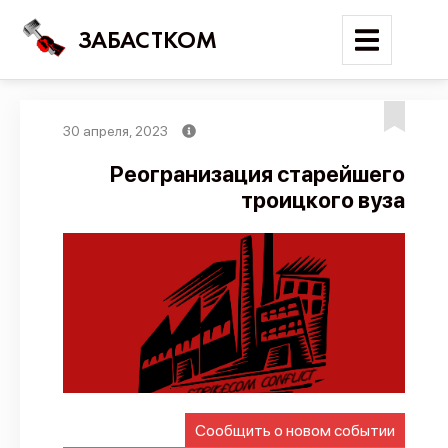
ЗАБАСТКОМ
30 апреля, 2023
Войти
Реогранизация старейшего
троицкого вуза
Поиск
Новости
Карта событий
Трудовые конфликты
Отчеты
Предложить публикацию
Справочник
Сообщить о новом событии
API