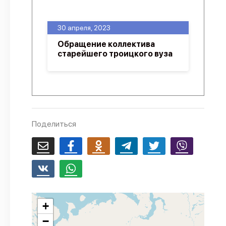
О проекте
30 апреля, 2023
Политика конфиденциальности
Обращение коллектива
старейшего троицкого вуза
Поделиться
+
−