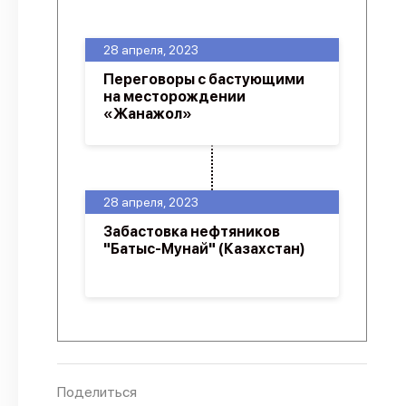
О проекте
28 апреля, 2023
Политика конфиденциальности
Переговоры с бастующими
на месторождении
«Жанажол»
28 апреля, 2023
Забастовка нефтяников
"Батыс-Мунай" (Казахстан)
Поделиться