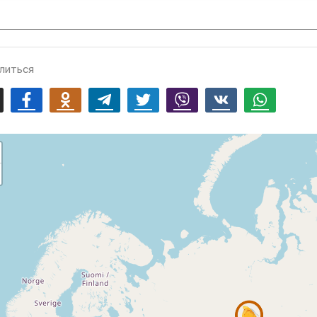
литься
mail
Facebook
Odnoklassniki
Telegram
Twitter
Viber
Vk
Whatsapp