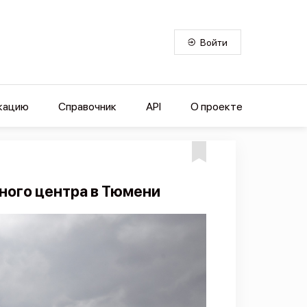
Войти
кацию
Справочник
API
О проекте
ного центра в Тюмени