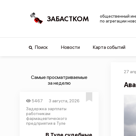
общественный ин
ЗАБАСТКОМ
по агрегации нов
Поиск
Новости
Карта событий
27 ап
Самые просматриваемые
за неделю
Ава
5467
3 августа, 2026
Задержка зарплаты
работникам
фармацевтического
предприятия в Туле
В Туле судебные