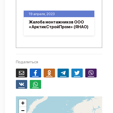
О проекте
19 апреля, 2023
Политика конфиденциальности
Жалоба монтажников ООО
«АрктикСтройПром» (ЯНАО)
Поделиться
+
−