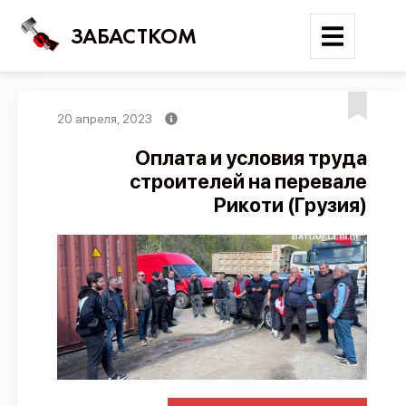
ЗАБАСТКОМ
20 апреля, 2023
Войти
Оплата и условия труда
строителей на перевале
Поиск
Рикоти (Грузия)
Новости
Карта событий
Трудовые конфликты
Отчеты
Предложить публикацию
Справочник
API