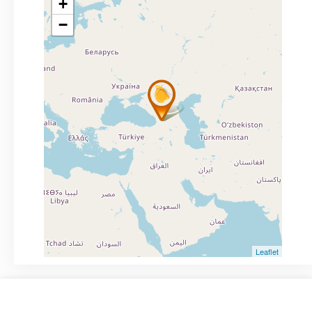
+
−
Leaflet