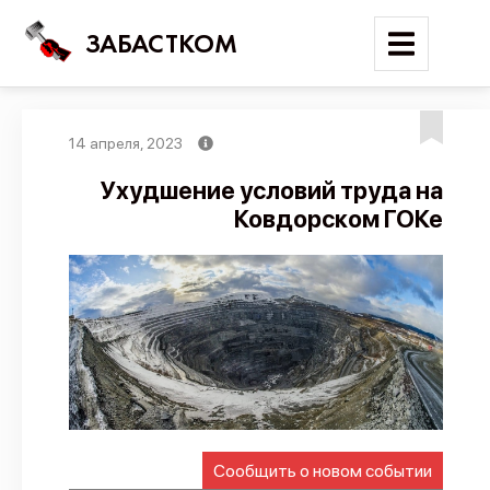
ЗАБАСТКОМ
14 апреля, 2023
Войти
Ухудшение условий труда на
Ковдорском ГОКе
Поиск
Новости
Карта событий
Трудовые конфликты
Отчеты
Предложить публикацию
Справочник
Сообщить о новом событии
API