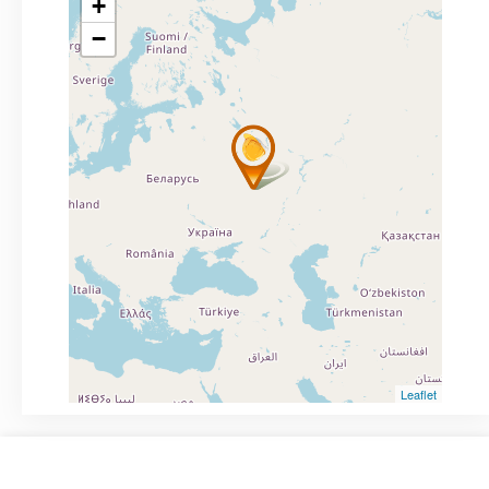
+
−
Leaflet