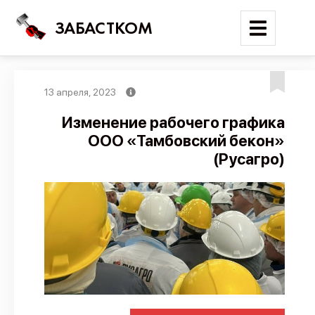
ЗАБАСТКОМ
13 апреля, 2023
Войти
Изменение рабочего графика
ООО «Тамбовский бекон»
Поиск
(Русагро)
Новости
Карта событий
Трудовые конфликты
Отчеты
Предложить публикацию
Справочник
API