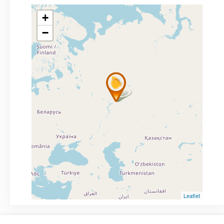
+
−
Leaflet