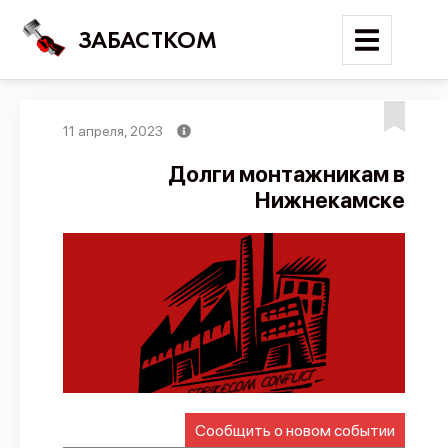
ЗАБАСТКОМ
11 апреля, 2023
Войти
Долги монтажникам в
Нижнекамске
Поиск
Новости
Карта событий
Трудовые конфликты
Отчеты
Предложить публикацию
Справочник
Сообщить о новом событии
API