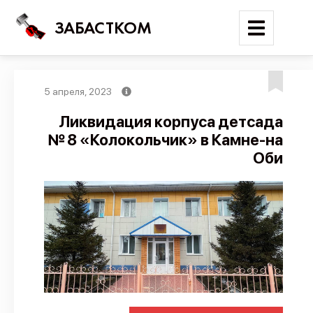
ЗАБАСТКОМ
5 апреля, 2023
Войти
Ликвидация корпуса детсада
№ 8 «Колокольчик» в Камне-на
Поиск
Оби
Новости
Карта событий
Трудовые конфликты
Отчеты
Предложить публикацию
Справочник
API