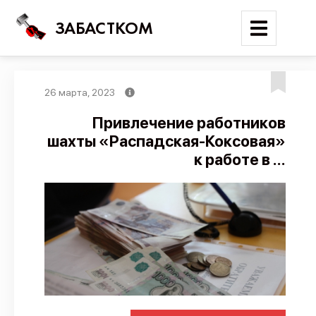
ЗАБАСТКОМ
26 марта, 2023
Войти
Привлечение работников
шахты «Распадская-Коксовая»
Поиск
к работе в ...
Новости
Карта событий
Трудовые конфликты
Отчеты
Предложить публикацию
Справочник
API