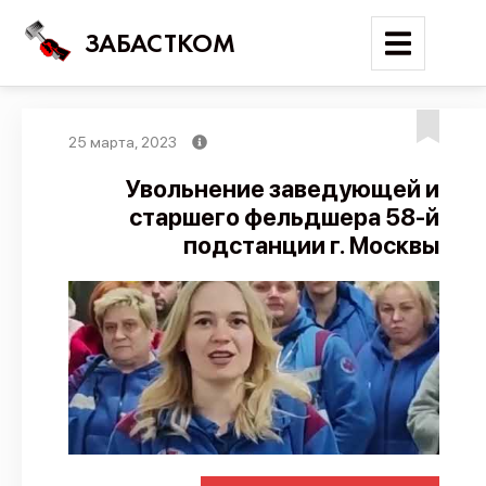
ЗАБАСТКОМ
25 марта, 2023
Войти
Увольнение заведующей и
старшего фельдшера 58-й
Поиск
подстанции г. Москвы
Новости
Карта событий
Трудовые конфликты
Отчеты
Предложить публикацию
Справочник
API