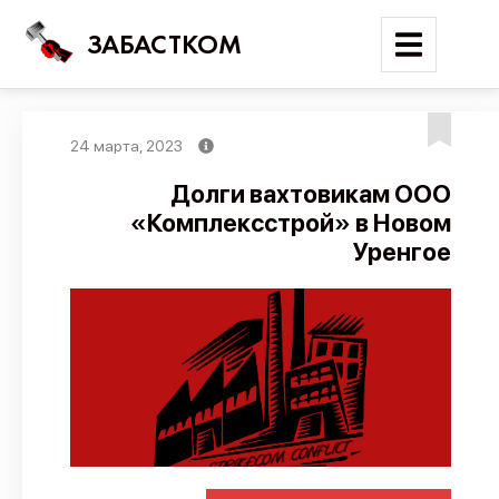
ЗАБАСТКОМ
24 марта, 2023
Войти
Долги вахтовикам ООО
«Комплексстрой» в Новом
Поиск
Уренгое
Новости
Карта событий
Трудовые конфликты
Отчеты
Предложить публикацию
Справочник
API