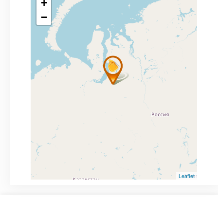
+
−
Leaflet