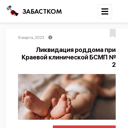
ЗАБАСТКОМ
9 марта, 2023
Войти
Ликвидация роддома при
Краевой клинической БСМП №
Поиск
2
Новости
Карта событий
Трудовые конфликты
Отчеты
Предложить публикацию
Справочник
API