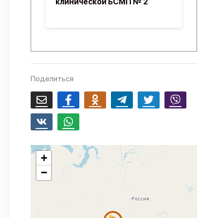
клинической БСМП № 2
Поделиться
+
−