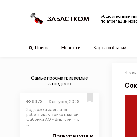
общественный ин
ЗАБАСТКОМ
по агрегации нов
Поиск
Новости
Карта событий
4 мар
Самые просматриваемые
за неделю
Сок
9973
3 августа, 2026
Задержка зарплаты
работникам трикотажной
фабрики АО «Виктория» в
...
Прокуратура в