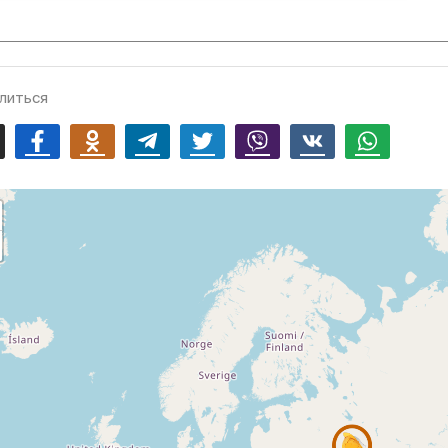
литься
mail
Facebook
Odnoklassniki
Telegram
Twitter
Viber
Vk
Whatsapp