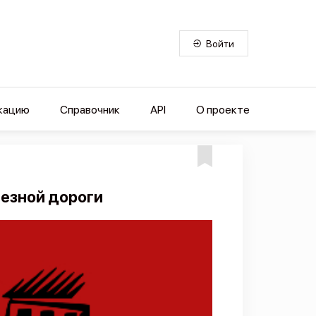
Войти
кацию
Справочник
API
О проекте
езной дороги