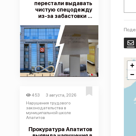
перестали выдавать
чистую спецодежду
из-за забастовки ...
Поде
E
+
−
453
3 августа, 2026
Нарушения трудового
законодательства в
муниципальной школе
Апатитов
Прокуратура Апатитов
выявила нарушения в