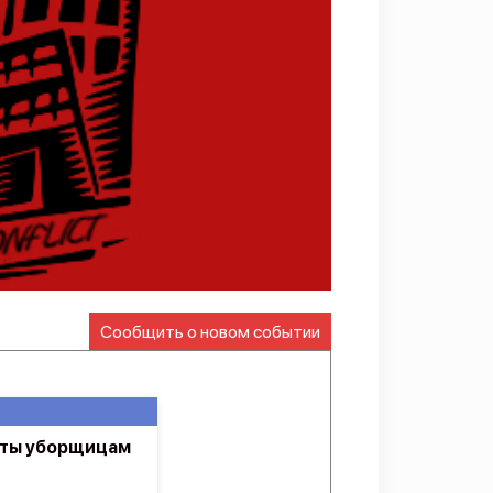
Сообщить о новом событии
латы уборщицам