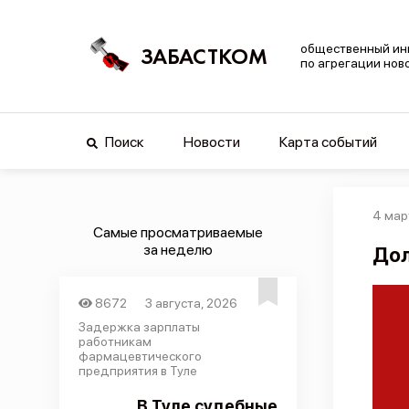
общественный ин
ЗАБАСТКОМ
по агрегации нов
Поиск
Новости
Карта событий
4 мар
Самые просматриваемые
за неделю
Дол
8672
3 августа, 2026
Задержка зарплаты
работникам
фармацевтического
предприятия в Туле
В Туле судебные