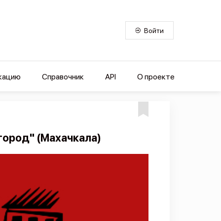
Войти
кацию
Справочник
API
О проекте
ород" (Махачкала)