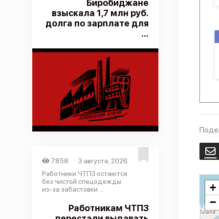
Биробиджане
взыскала 1,7 млн руб.
долга по зарплате для
...
Поде
E
7858
3 августа, 2026
Работники ЧТПЗ остаются
без чистой спецодежды
+
из-за забастовки ...
−
Работникам ЧТПЗ
перестали выдавать