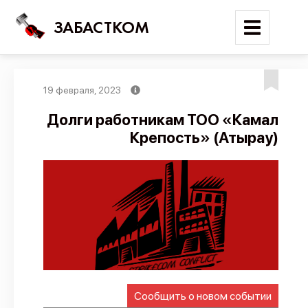
ЗАБАСТКОМ
19 февраля, 2023
Войти
Долги работникам ТОО «Камал
Крепость» (Атырау)
Поиск
Новости
Карта событий
Трудовые конфликты
Отчеты
Предложить публикацию
Справочник
Сообщить о новом событии
API