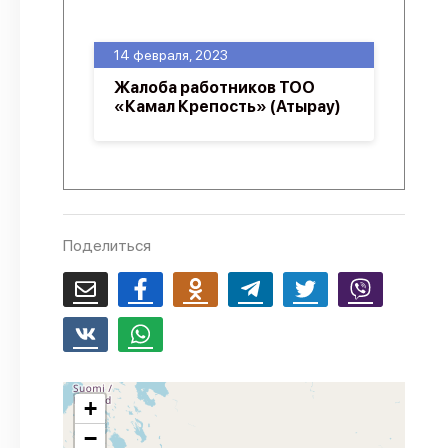
О проекте
14 февраля, 2023
Политика конфиденциальности
Жалоба работников ТОО
«Камал Крепость» (Атырау)
Поделиться
+
−