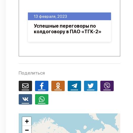
О проекте
13 февраля, 2023
Политика конфиденциальности
Успешные переговоры по
колдоговору в ПАО «ТГК-2»
Поделиться
+
−