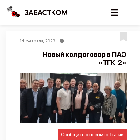
ЗАБАСТКОМ
14 февраля, 2023
Войти
Новый колдоговор в ПАО
«ТГК-2»
Поиск
Новости
Карта событий
Трудовые конфликты
Отчеты
Предложить публикацию
Справочник
Сообщить о новом событии
API