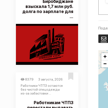
Биробиджане
взыскала 1,7 млн руб.
долга по зарплате для
...
Поде
E
+
−
8379
3 августа, 2026
Работники ЧТПЗ остаются
без чистой спецодежды
из-за забастовки ...
Работникам ЧТПЗ
перестали выдавать