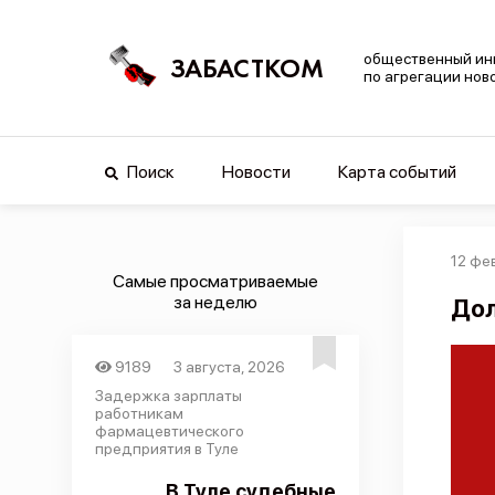
общественный ин
ЗАБАСТКОМ
по агрегации нов
Поиск
Новости
Карта событий
12 фе
Самые просматриваемые
за неделю
Дол
9189
3 августа, 2026
Задержка зарплаты
работникам
фармацевтического
предприятия в Туле
В Туле судебные