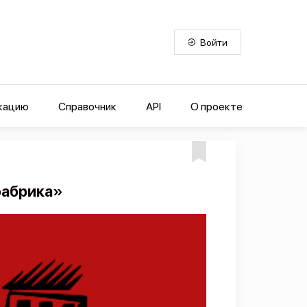
Войти
кацию
Справочник
API
О проекте
фабрика»