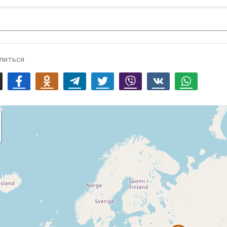
литься
mail
Facebook
Odnoklassniki
Telegram
Twitter
Viber
Vk
Whatsapp