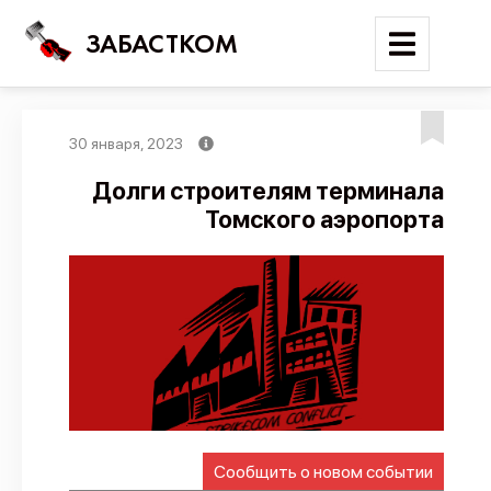
ЗАБАСТКОМ
30 января, 2023
Войти
Долги строителям терминала
Томского аэропорта
Поиск
Новости
Карта событий
Трудовые конфликты
Отчеты
Предложить публикацию
Справочник
Сообщить о новом событии
API