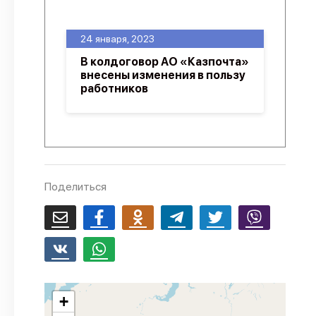
О проекте
24 января, 2023
Политика конфиденциальности
В колдоговор АО «Казпочта»
внесены изменения в пользу
работников
Поделиться
+