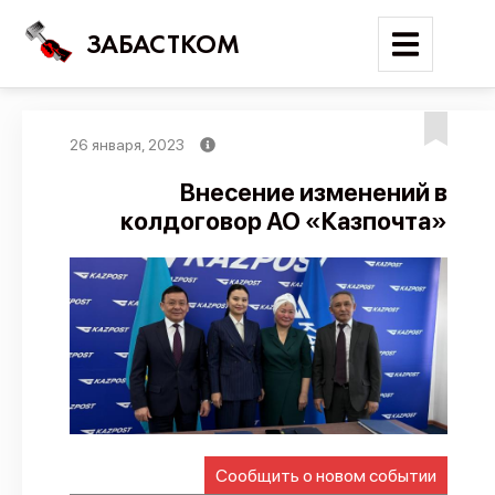
ЗАБАСТКОМ
26 января, 2023
Войти
Внесение изменений в
колдоговор АО «Казпочта»
Поиск
Новости
Карта событий
Трудовые конфликты
Отчеты
Предложить публикацию
Справочник
Сообщить о новом событии
API