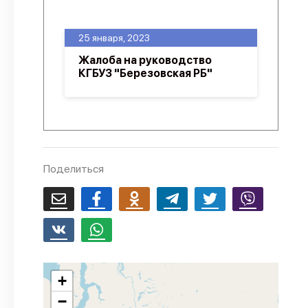
О проекте
25 января, 2023
Политика конфиденциальности
Жалоба на руководство
КГБУЗ "Березовская РБ"
Поделиться
+
−