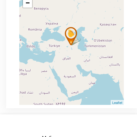
−
Leaflet