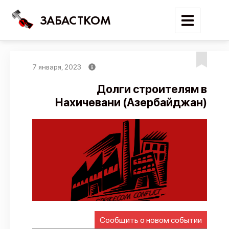
ЗАБАСТКОМ
7 января, 2023
Войти
Долги строителям в
Нахичевани (Азербайджан)
Поиск
Новости
Карта событий
Трудовые конфликты
Отчеты
Предложить публикацию
Справочник
Сообщить о новом событии
API