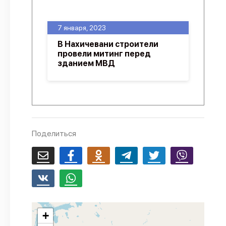
О проекте
7 января, 2023
Политика конфиденциальности
В Нахичевани строители
провели митинг перед
зданием МВД
Поделиться
+