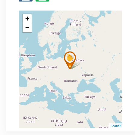
+
−
Leaflet