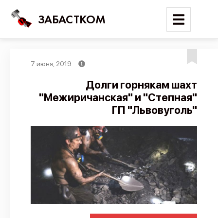
ЗАБАСТКОМ
7 июня, 2019
Войти
Долги горнякам шахт
"Межиричанская" и "Степная"
Поиск
ГП "Львовуголь"
Новости
Карта событий
Трудовые конфликты
Отчеты
Предложить публикацию
Справочник
API