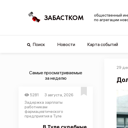
общественный ин
ЗАБАСТКОМ
по агрегации нов
Поиск
Новости
Карта событий
29 де
Самые просматриваемые
за неделю
Дол
5281
3 августа, 2026
Задержка зарплаты
работникам
фармацевтического
предприятия в Туле
В Туле судебные