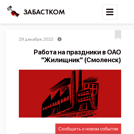
ЗАБАСТКОМ
29 декабря, 2022
Войти
Работа на праздники в ОАО
"Жилищник" (Смоленск)
Поиск
Новости
Карта событий
Трудовые конфликты
Отчеты
Предложить публикацию
Справочник
Сообщить о новом событии
API