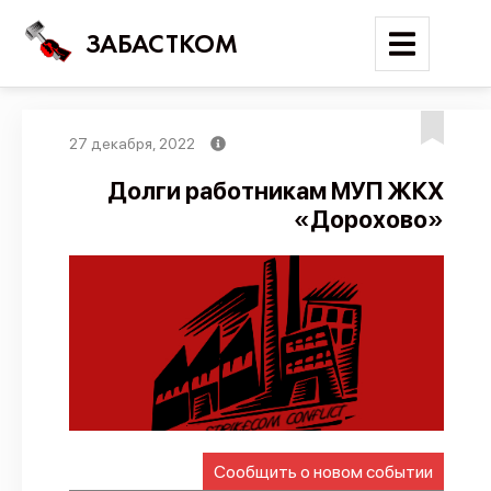
ЗАБАСТКОМ
27 декабря, 2022
Войти
Долги работникам МУП ЖКХ
«Дорохово»
Поиск
Новости
Карта событий
Трудовые конфликты
Отчеты
Предложить публикацию
Справочник
Сообщить о новом событии
API