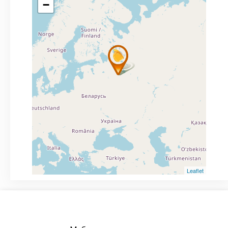
−
Leaflet