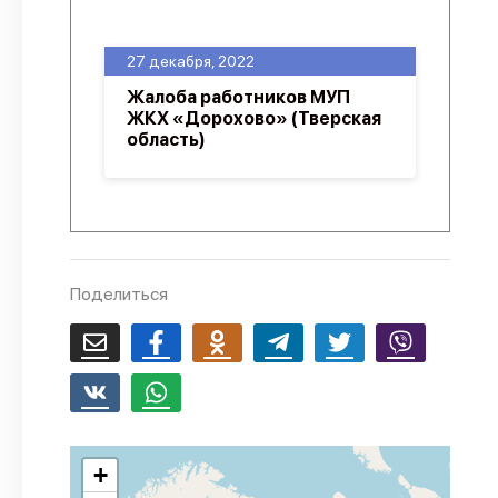
О проекте
27 декабря, 2022
Политика конфиденциальности
Жалоба работников МУП
ЖКХ «Дорохово» (Тверская
область)
Поделиться
+