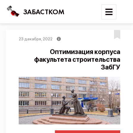
ЗАБАСТКОМ
23 декабря, 2022
Войти
Оптимизация корпуса
факультета строительства
Поиск
ЗабГУ
Новости
Карта событий
Трудовые конфликты
Отчеты
Предложить публикацию
Справочник
API