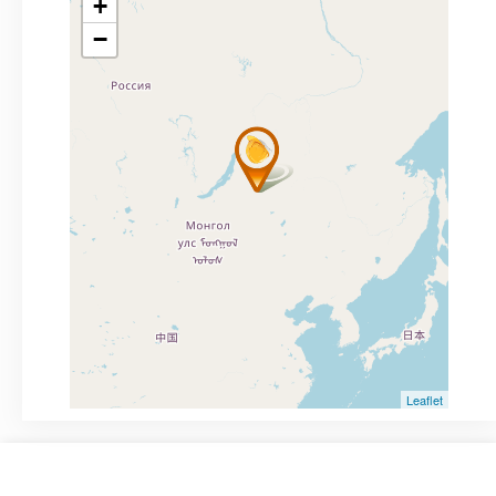
+
−
Leaflet