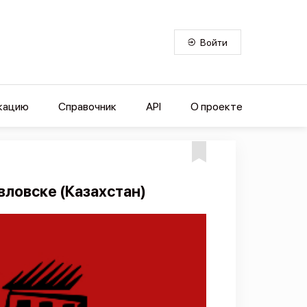
Войти
кацию
Справочник
API
О проекте
ловске (Казахстан)