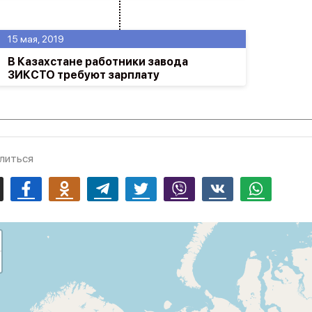
15 мая, 2019
В Казахстане работники завода
ЗИКСТО требуют зарплату
литься
mail
Facebook
Odnoklassniki
Telegram
Twitter
Viber
Vk
Whatsapp