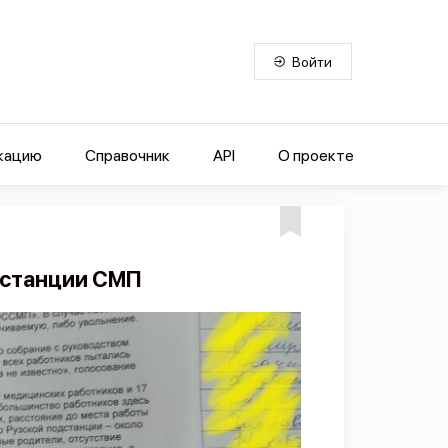
Войти
кацию
Справочник
API
О проекте
дстанции СМП