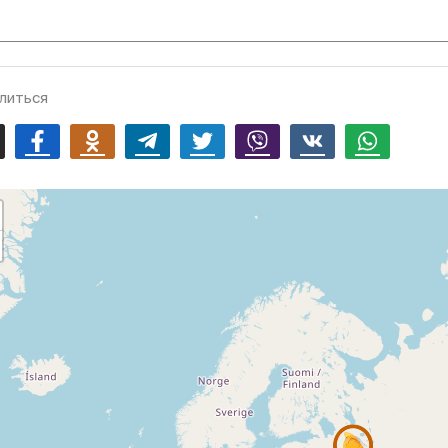
литься
mail
Facebook
Odnoklassniki
Telegram
Twitter
Viber
Vk
Whatsapp