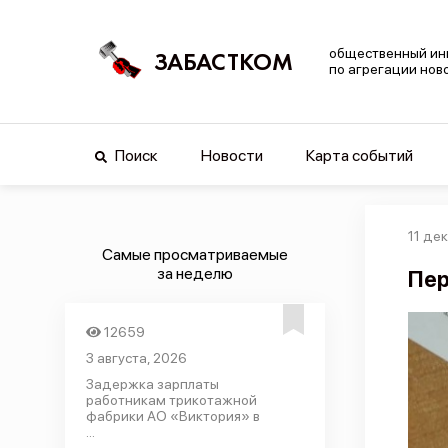
общественный ин
ЗАБАСТКОМ
по агрегации нов
Поиск
Новости
Карта событий
11 де
Самые просматриваемые
за неделю
Пер
12659
3 августа, 2026
Задержка зарплаты
работникам трикотажной
фабрики АО «Виктория» в
...