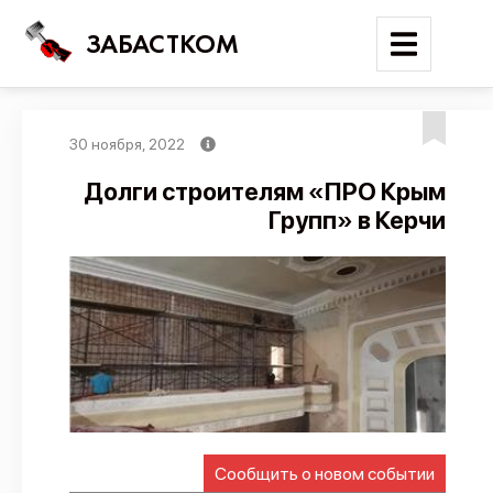
ЗАБАСТКОМ
30 ноября, 2022
Войти
Долги строителям «ПРО Крым
Групп» в Керчи
Поиск
Новости
Карта событий
Трудовые конфликты
Отчеты
Предложить публикацию
Справочник
Сообщить о новом событии
API