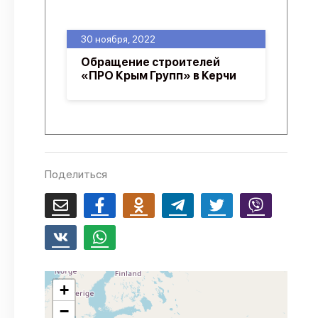
О проекте
30 ноября, 2022
Политика конфиденциальности
Обращение строителей
«ПРО Крым Групп» в Керчи
Поделиться
+
−