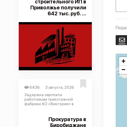
строительного ИП в
Приволжье получили
642 тыс. руб. ...
Поде
E
+
−
6436
3 августа, 2026
Задержка зарплаты
работникам трикотажной
фабрики АО «Виктория» в
...
Прокуратура в
Биробиджане