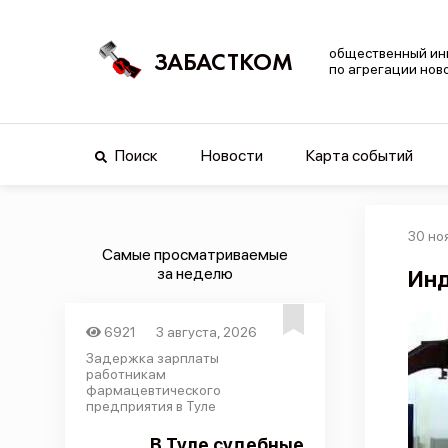
общественный ин
ЗАБАСТКОМ
по агрегации нов
Поиск
Новости
Карта событий
30 но
Самые просматриваемые
за неделю
Инд
6921
3 августа, 2026
Задержка зарплаты
работникам
фармацевтического
предприятия в Туле
В Туле судебные