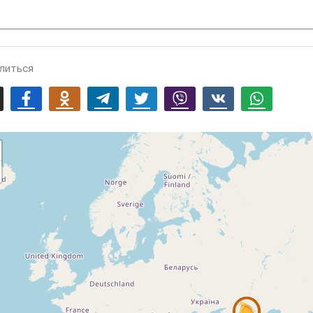
литься
mail
Facebook
Odnoklassniki
Telegram
Twitter
Viber
Vk
Whatsapp