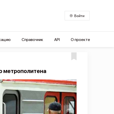
Войти
кацию
Справочник
API
О проекте
о метрополитена