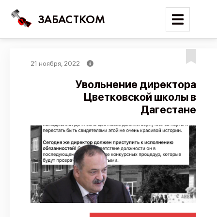
ЗАБАСТКОМ
21 ноября, 2022
Войти
Увольнение директора
Цветковской школы в
Поиск
Дагестане
Новости
Карта событий
Трудовые конфликты
Отчеты
Предложить публикацию
Справочник
API