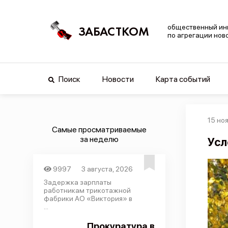
общественный ин
ЗАБАСТКОМ
по агрегации нов
Поиск
Новости
Карта событий
15 но
Самые просматриваемые
за неделю
Усл
9997
3 августа, 2026
Задержка зарплаты
работникам трикотажной
фабрики АО «Виктория» в
...
Прокуратура в