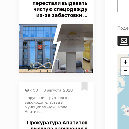
перестали выдавать
чистую спецодежду
из-за забастовки ...
Поде
E
+
−
458
3 августа, 2026
Нарушения трудового
законодательства в
муниципальной школе
Апатитов
Прокуратура Апатитов
выявила нарушения в