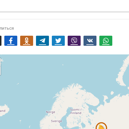
литься
mail
Facebook
Odnoklassniki
Telegram
Twitter
Viber
Vk
Whatsapp