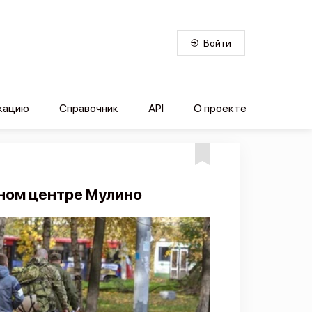
Войти
кацию
Справочник
API
О проекте
ном центре Мулино