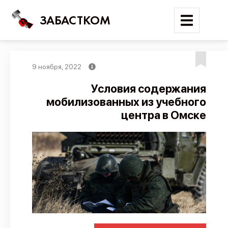
ЗАБАСТКОМ
9 ноября, 2022
Войти
Условия содержания
мобилизованных из учебного
Поиск
центра в Омске
Новости
Карта событий
Трудовые конфликты
Отчеты
Предложить публикацию
Справочник
API