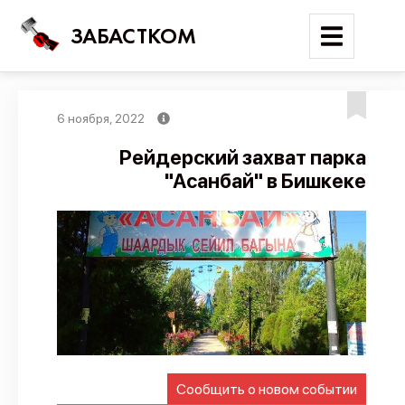
ЗАБАСТКОМ
6 ноября, 2022
Войти
Рейдерский захват парка
"Асанбай" в Бишкеке
Поиск
Новости
Карта событий
Трудовые конфликты
Отчеты
Предложить публикацию
Справочник
Сообщить о новом событии
API