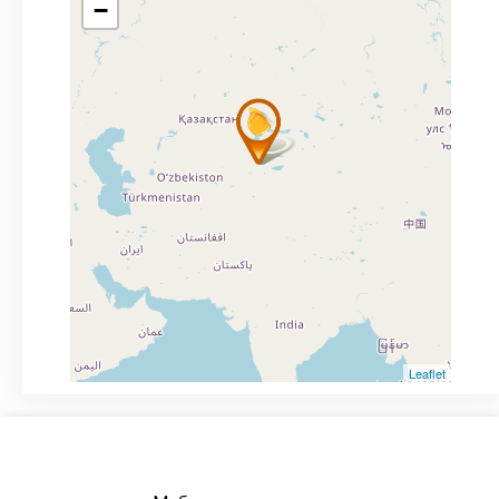
−
Leaflet