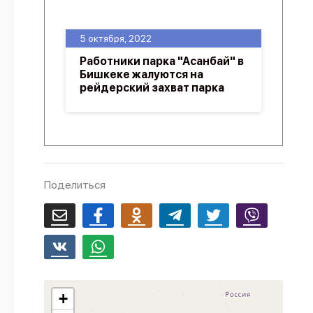
О проекте
5 октября, 2022
Политика конфиденциальности
Работники парка "Асанбай" в
Бишкеке жалуются на
рейдерский захват парка
Поделиться
+