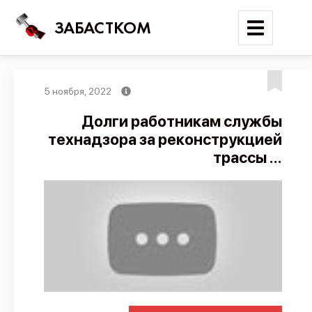
ЗАБАСТКОМ
5 ноября, 2022
Войти
Долги работникам службы
технадзора за реконструкцией
Поиск
трассы ...
Новости
Карта событий
Трудовые конфликты
Отчеты
Предложить публикацию
Справочник
API