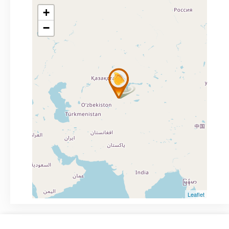
+
−
Leaflet