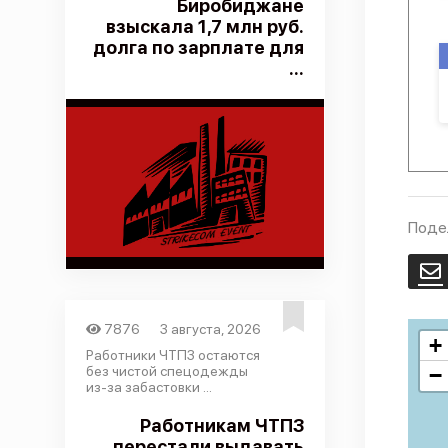
Биробиджане
взыскала 1,7 млн руб.
долга по зарплате для
...
Поде
E
7876
3 августа, 2026
+
Работники ЧТПЗ остаются
без чистой спецодежды
−
из-за забастовки ...
Работникам ЧТПЗ
перестали выдавать