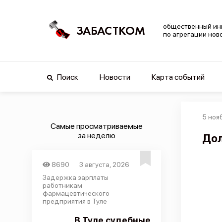
общественный ин
ЗАБАСТКОМ
по агрегации нов
Поиск
Новости
Карта событий
5 ноя
Самые просматриваемые
за неделю
Дол
8690
3 августа, 2026
Задержка зарплаты
работникам
фармацевтического
предприятия в Туле
В Туле судебные