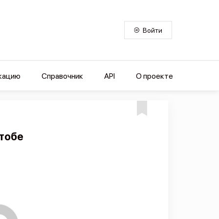
Войти
кацию
Справочник
API
О проекте
тобе