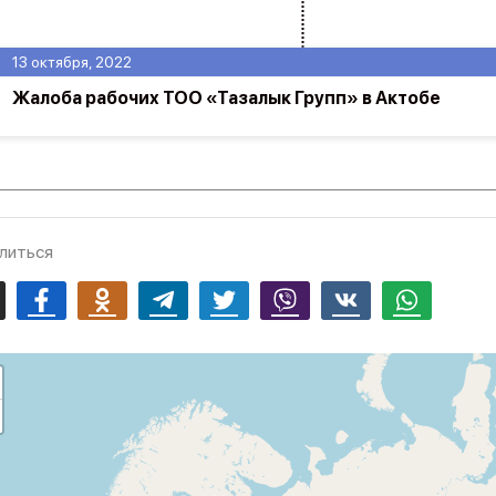
13 октября, 2022
Жалоба рабочих ТОО «Тазалык Групп» в Актобе
литься
mail
Facebook
Odnoklassniki
Telegram
Twitter
Viber
Vk
Whatsapp