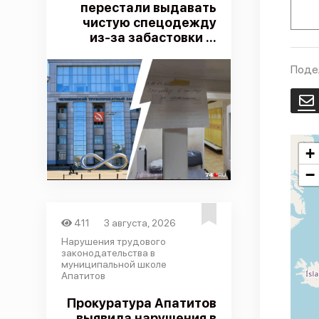
перестали выдавать
чистую спецодежду
из-за забастовки ...
Поде
E
+
−
411
3 августа, 2026
Нарушения трудового
законодательства в
муниципальной школе
Апатитов
Прокуратура Апатитов
выявила нарушения в