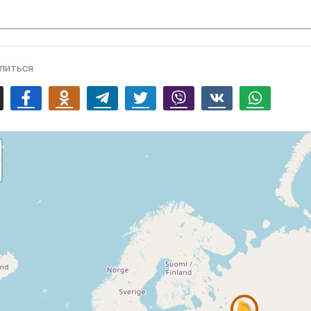
литься
mail
Facebook
Odnoklassniki
Telegram
Twitter
Viber
Vk
Whatsapp