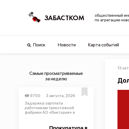
общественный ин
ЗАБАСТКОМ
по агрегации нов
Поиск
Новости
Карта событий
13 окт
Самые просматриваемые
за неделю
Дол
9700
3 августа, 2026
Задержка зарплаты
работникам трикотажной
фабрики АО «Виктория» в
...
Прокуратура в