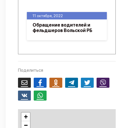
О проекте
11 октября, 2022
Политика конфиденциальности
Обращение водителей и
фельдшеров Вольской РБ
Поделиться
+
−