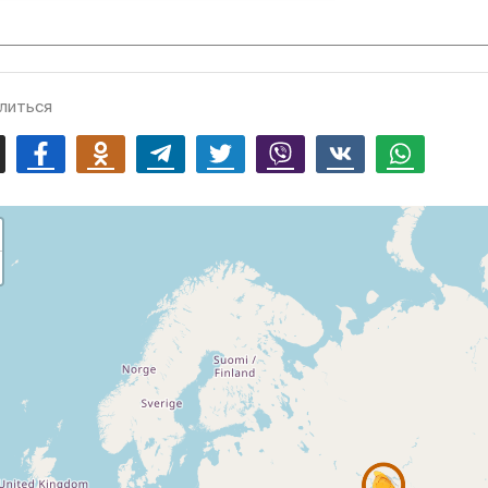
литься
mail
Facebook
Odnoklassniki
Telegram
Twitter
Viber
Vk
Whatsapp