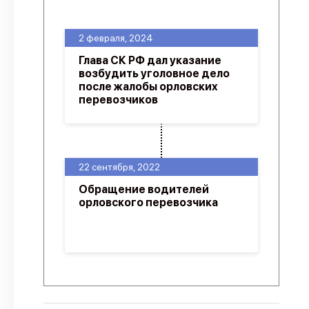
О проекте
2 февраля, 2024
Политика конфиденциальности
Глава СК РФ дал указание
возбудить уголовное дело
после жалобы орловских
перевозчиков
22 сентября, 2022
Обращение водителей
орловского перевозчика