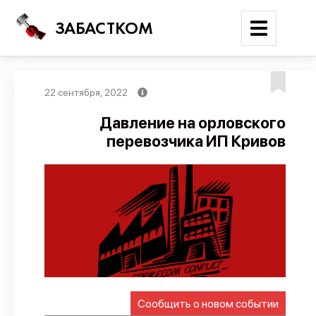
ЗАБАСТКОМ
22 сентября, 2022
Войти
Давление на орловского
перевозчика ИП Кривов
Поиск
Новости
Карта событий
Трудовые конфликты
Отчеты
Предложить публикацию
Справочник
Сообщить о новом событии
API